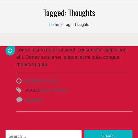
Saltar
Tagged: Thoughts
al
contenido
Home
» Tag: Thoughts
Lorem ipsum dolor sit amet, consectetur adipiscing
elit. Donec arcu eros, aliquet at mi quis, congue
rhoncus ligula.
DICIEMBRE 28, 2013
TAGGED:
Ideas
,
Thoughts
COMMENT
Search